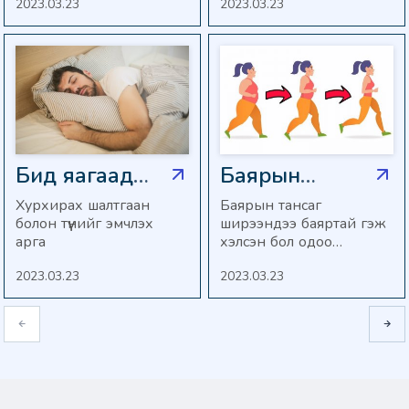
2023.03.23
2023.03.23
НӨЛӨӨЛӨХ
Д.Нацагмаатай
“Mom`s”
БОЛОМЖТОЙ БУЮУ
ярилцлаа
эмнэлгийн
ТЕРАТОЖЕНИК
ЭФФЕКТ ҮЗҮҮЛЭХ
ерөнхий эмч
БОЛОМЖТОЙ БАЙДАГ.
Д.Нацагмаатай
ярилцлаа
Бид яагаад
Баярын
нойрондоо
өдрүүдэд
Хурхирах шалтгаан
Баярын тансаг
болон түүнийг эмчлэх
ширээндээ баяртай гэж
хурхирдаг вэ?
хуримтлуулсан
арга
хэлсэн бол одоо
илүүдэл
хуримтлуулсан илүүдэл
2023.03.23
2023.03.23
жингээ үдэх цаг ирлээ.
жингээ
Тэгэхээр үүний тулд юу
хэрхэн хасах
хийх хэрэгтэйг эндээс
уншаарай
вэ?