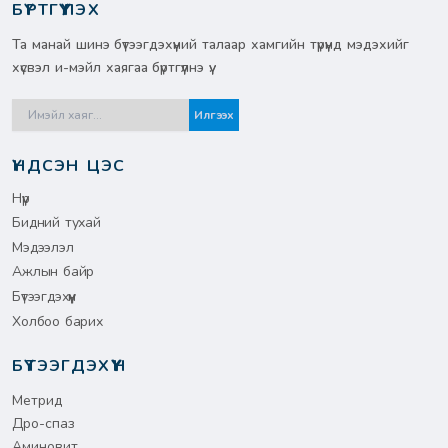
БҮРТГҮҮЛЭХ
Та манай шинэ бүтээгдэхүүний талаар хамгийн түрүүнд мэдэхийг
хүсвэл и-мэйл хаягаа бүртгүүлнэ үү.
Илгээх
ҮНДСЭН ЦЭС
Нүүр
Бидний тухай
Мэдээлэл
Ажлын байр
Бүтээгдэхүүн
Холбоо барих
БҮТЭЭГДЭХҮҮН
Метрид
Дро-спаз
Аминовит