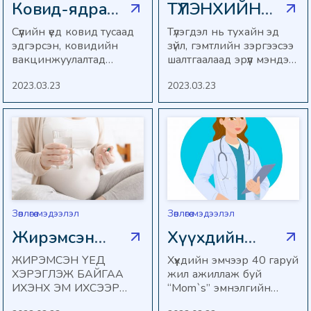
Ковид-ядралт
ТҮЛЭНХИЙН
гэж юу вэ ?
ЗЭРЭГ
Сүүлийн үед ковид тусаад
Түлэгдэл нь тухайн эд
эдгэрсэн, ковидийн
зүйл, гэмтлийн зэргээсээ
вакцинжуулалтад
шалтгаалаад эрүүл мэндэд
хамрагдсан хүмүүс байнга
хөнгөн, хүнд, аминд
2023.03.23
2023.03.23
сульдах, амьсгаадах,
халтай эрсдэлүүдийг
нойрмоглох,
үүсгэдэг.
шалтгаангүйгээр ядрах,
ой санамж доройтох
шинж тэмдэг цөөнгүй
илрэх боллоо. Энэ шинж
тэмдгүүдийг олон улсад
Ковид-ядралт гэж
нэрлэсэн байна.
Зөвлөгөө мэдээлэл
Зөвлөгөө мэдээлэл
Жирэмсэн
Хүүхдийн
үеийн эмийн
эмчээр 40
ЖИРЭМСЭН ҮЕД
Хүүхдийн эмчээр 40 гаруй
ХЭРЭГЛЭЖ БАЙГАА
жил ажиллаж буй
хэрэглээ
гаруй жил
ИХЭНХ ЭМ ИХСЭЭР
“Mom`s” эмнэлгийн
ажиллаж буй
ДАМЖИЖ УРАГТ
ерөнхий эмч