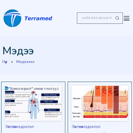
Мэдээ
Нүүр
Мэдээлэл
Зөвлөгөө мэдээлэл
Зөвлөгөө мэдээлэл